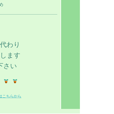
め
に代わり
たします
下さい
はこちらから